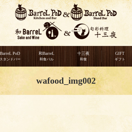
BarreL PoD
和BarreL
十三夜
GIFT
スタンドバー
和食バル
和食
ギフト
wafood_img002