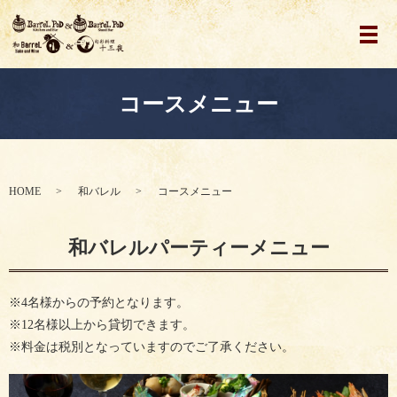
メ
コースメニュー
HOME
和バレル
コースメニュー
和バレルパーティーメニュー
※4名様からの予約となります。
※12名様以上から貸切できます。
※料金は税別となっていますのでご了承ください。