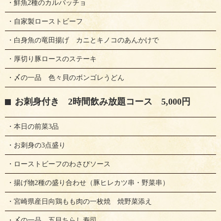
・鮮魚2種のカルパッチョ
・自家製ローストビーフ
・白身魚の竜田揚げ カニとキノコのあんかけで
・厚切り豚ロースのステーキ
・〆の一品 色々貝のボンゴレうどん
お刺身付き 2時間飲み放題コース 5,000円
・本日の前菜3品
・お刺身の3点盛り
・ローストビーフのわさびソース
・揚げ物2種の盛り合わせ（豚ヒレカツ串・野菜串）
・宮崎県産日向鶏もも肉の一枚焼 焼野菜添え
・〆の一品 五目ちらし寿司