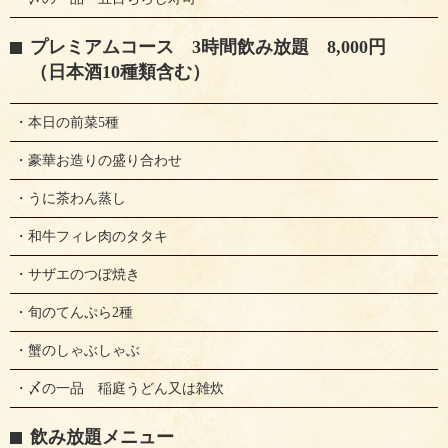
プレミアムコース 3時間飲み放題 8,000円
（日本酒10種類含む）
・本日の前菜5種
・豪華お造りの盛り合わせ
・うに茶わん蒸し
・和牛フィレ肉のタタキ
・サザエのつぼ焼き
・旬のてんぷら2種
・蟹のしゃぶしゃぶ
・〆の一品 稲庭うどん又は雑炊
飲み放題メニュー