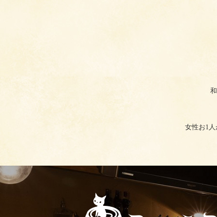
和
女性お1