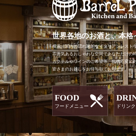
世界各地のお酒と、本格
横浜・関内の隠れ家的なイタリアンレストランバー「Ki
雰囲気あるおしゃれな空間であなただけの
カクテルやワインのご希望等、臨機応変に
皆さまのお越しをお待ちしております。
FOOD
DRI
フードメニュー
ドリンク