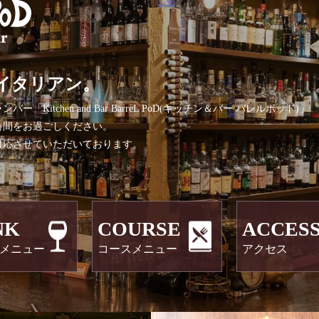
イタリアン。
tchen and Bar BarreL PoD(キッチン＆バー バレルポッド)」
時間をお過ごしください。
対応させていただいております。
NK
COURSE
ACCES
メニュー
コースメニュー
アクセス