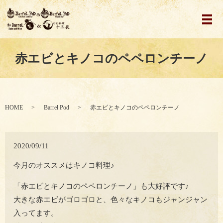
メ
赤エビとキノコのペペロンチーノ
HOME
Barrel Pod
赤エビとキノコのペペロンチーノ
2020/09/11
今月のオススメはキノコ料理♪
「赤エビとキノコのペペロンチーノ」も大好評です♪
大きな赤エビがゴロゴロと、色々なキノコもジャンジャン
入ってます。