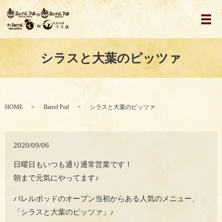
メ
シラスと大葉のピッツァ
HOME
Barrel Pod
シラスと大葉のピッツァ
2020/09/06
日曜日もいつも通り通常営業です！
朝まで元気にやってます♪
バレルポッドのオープン当初からある人気のメニュー、
「シラスと大葉のピッツァ」♪