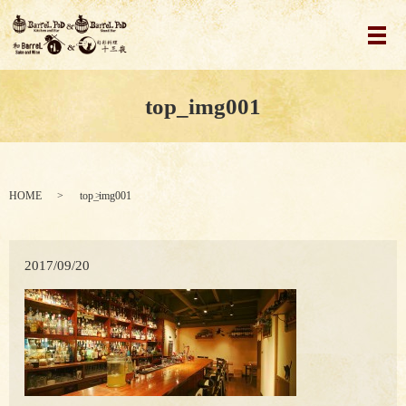
メ
top_img001
HOME
top_img001
2017/09/20