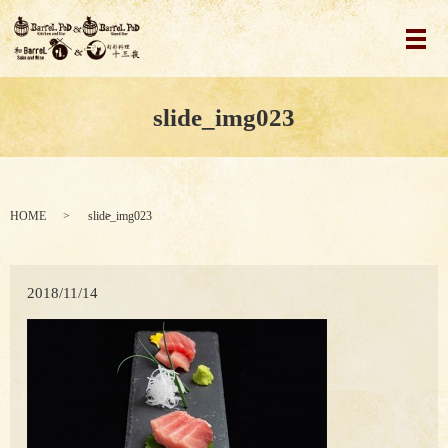
メ
slide_img023
HOME
slide_img023
2018/11/14