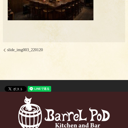
slide_img003_220120