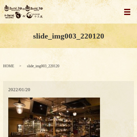
メ
slide_img003_220120
HOME
slide_img003_220120
2022/01/20