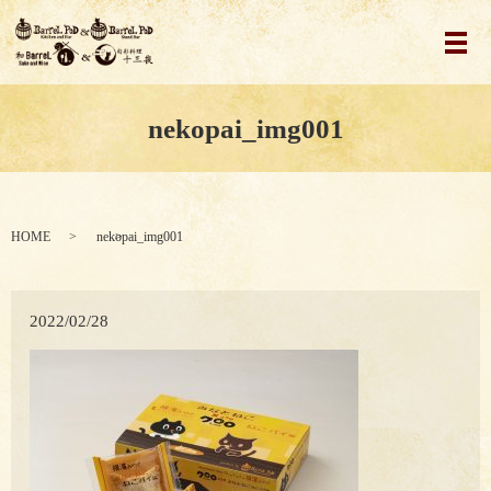
メ
nekopai_img001
HOME
nekopai_img001
2022/02/28