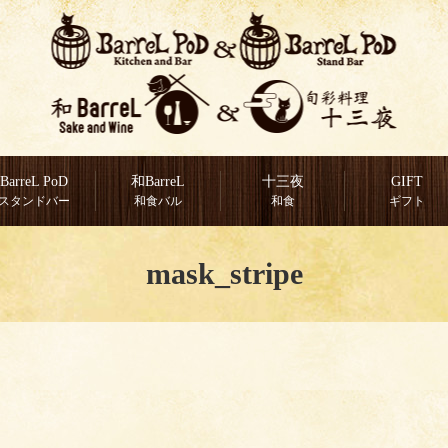
BarreL PoD
和BarreL
十三夜
GIFT
スタンドバー
和食バル
和食
ギフト
mask_stripe