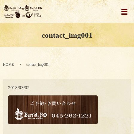
メ
contact_img001
HOME
contact_img001
2018/03/02