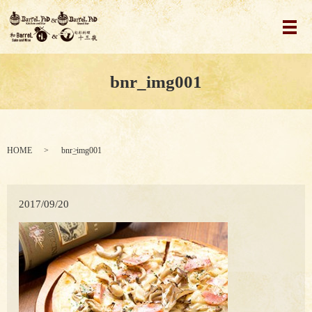
メ
bnr_img001
HOME
bnr_img001
2017/09/20