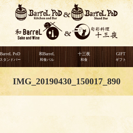
BarreL PoD
和BarreL
十三夜
GIFT
スタンドバー
和食バル
和食
ギフト
IMG_20190430_150017_890