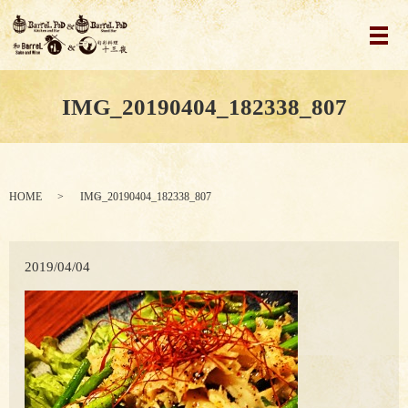
メ
IMG_20190404_182338_807
HOME
IMG_20190404_182338_807
2019/04/04