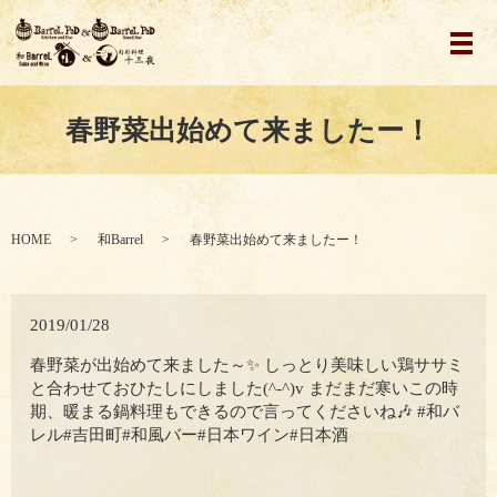
メ
春野菜出始めて来ましたー！
HOME
和Barrel
春野菜出始めて来ましたー！
2019/01/28
春野菜が出始めて来ました～✨ しっとり美味しい鶏ササミ
と合わせておひたしにしました(^-^)v まだまだ寒いこの時
期、暖まる鍋料理もできるので言ってくださいね🎶 #和バ
レル#吉田町#和風バー#日本ワイン#日本酒