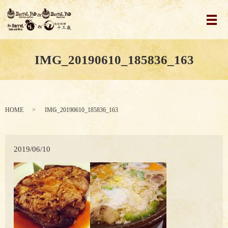
メ
IMG_20190610_185836_163
HOME
IMG_20190610_185836_163
2019/06/10