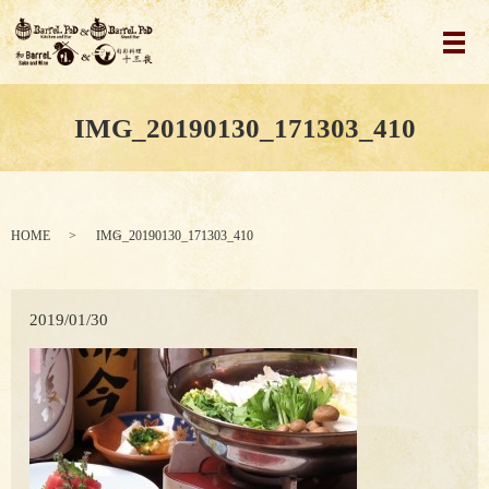
メ
IMG_20190130_171303_410
HOME
IMG_20190130_171303_410
2019/01/30