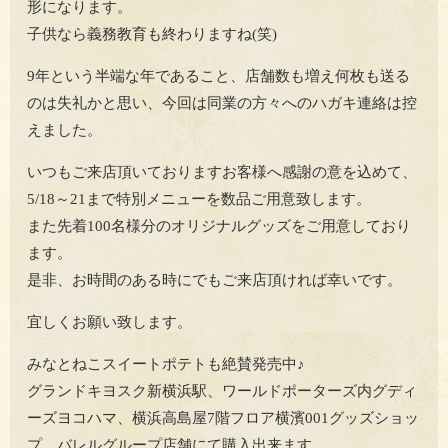
形になります。
子供なら義務教育も終わりますね(笑)
9年という半端な年であること、店舗数も増え何枚も送る
のは失礼かと思い、今回は同業の方々へのハガキ連絡は控
えました。
いつもご来店頂いておりますお客様へ感謝の意を込めて、
5/18～21まで特別メニューを数品ご用意致します。
また先着100名様分のオリジナルグッズをご用意しており
ます。
是非、お時間のある時にでもご来店頂ければ幸いです。
宜しくお願い致します。
みなとねこスイートポテトも絶賛発売中♪
グランドキヨスク新横浜駅、ワールドポーターズ内グディ
ーズヨコハマ、横浜高島屋7階フロア横濱001グッズショッ
プ、バレルグループ店舗にて購入出来ます。