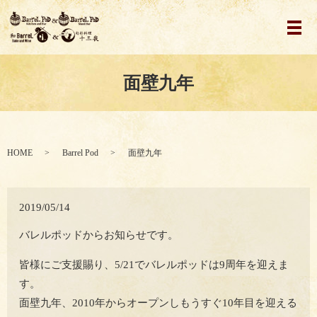
メ
面壁九年
HOME
Barrel Pod
面壁九年
2019/05/14
バレルポッドからお知らせです。
皆様にご支援賜り、5/21でバレルポッドは9周年を迎えま
す。
面壁九年、2010年からオープンしもうすぐ10年目を迎える