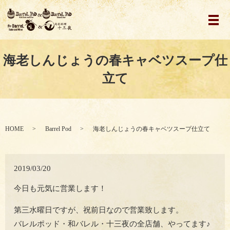
メ
海老しんじょうの春キャベツスープ仕
立て
HOME
Barrel Pod
海老しんじょうの春キャベツスープ仕立て
2019/03/20
今日も元気に営業します！
第三水曜日ですが、祝前日なので営業致します。
バレルポッド・和バレル・十三夜の全店舗、やってます♪