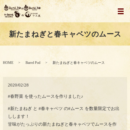
メ
新たまねぎと春キャベツのムース
HOME
Barrel Pod
新たまねぎと春キャベツのムース
2020/02/28
#春野菜 を使ったムースを作りました♪
#新たまねぎ と #春キャベツ の#ムース を数量限定でお出
しします！
甘味がたっぷりの新たまねぎと春キャベツでムースを作