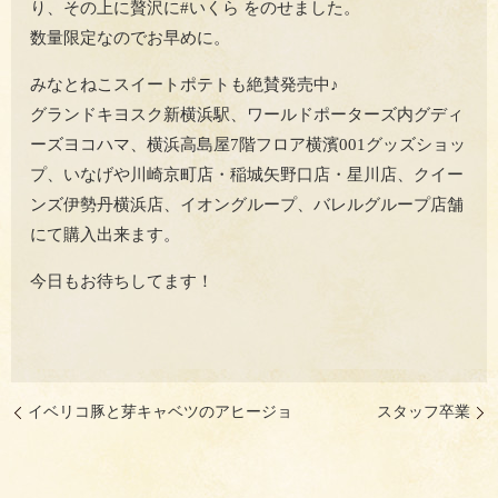
り、その上に贅沢に#いくら をのせました。
数量限定なのでお早めに。
みなとねこスイートポテトも絶賛発売中♪
グランドキヨスク新横浜駅、ワールドポーターズ内グディ
ーズヨコハマ、横浜高島屋7階フロア横濱001グッズショッ
プ、いなげや川崎京町店・稲城矢野口店・星川店、クイー
ンズ伊勢丹横浜店、イオングループ、バレルグループ店舗
にて購入出来ます。
今日もお待ちしてます！
イベリコ豚と芽キャベツのアヒージョ
スタッフ卒業