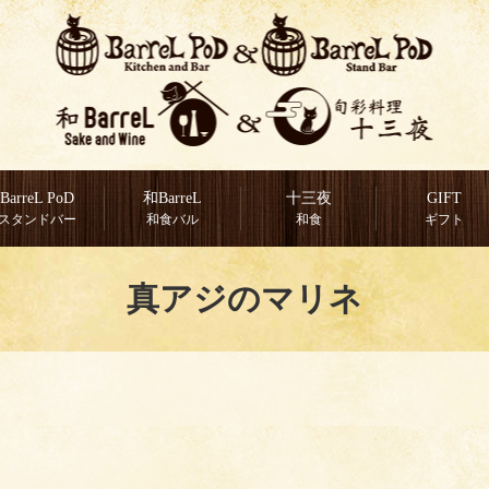
BarreL PoD
和BarreL
十三夜
GIFT
スタンドバー
和食バル
和食
ギフト
真アジのマリネ