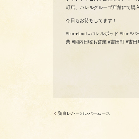
町店、バレルグループ店舗にて購
今日もお待ちしてます！
#barrelpod #バレルポッド #ba
業 #関内日曜も営業 #吉田町 #吉田町バー #fo
鶏白レバーのレバームース