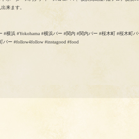
入出来ます。
r #バー #横浜 #Yokohama #横浜バー #関内 #関内バー #桜木町 #桜
llow4follow #instagood #food