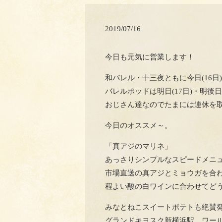
2019/07/16
今日も元気に営業します！
和バレル・十三夜ともに今日(16日)
バレルポッドは明日(17日)・明後日
おじさん達なのでたまには連休を取
今日のオススメ～。
「真アジのマリネ」
あっさりシンプルなスピードメニ
市場直送の真アジとミョウガを合
程よい酸の白ワインに合わせてどう
みなとねこスイートポテトも絶賛発
グランドキヨスク新横浜駅、ワール