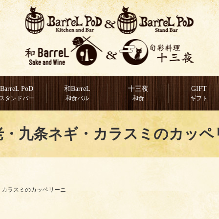
BarreL PoD
和BarreL
十三夜
GIFT
スタンドバー
和食バル
和食
ギフト
老・九条ネギ・カラスミのカッペ
・カラスミのカッペリーニ