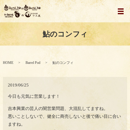
メ
鮎のコンフィ
HOME
Barrel Pod
鮎のコンフィ
2019/06/25
今日も元気に営業します！
吉本興業の芸人の闇営業問題、大混乱してますね。
悪いことしないで、健全に商売しないと後で痛い目に合い
ますね。