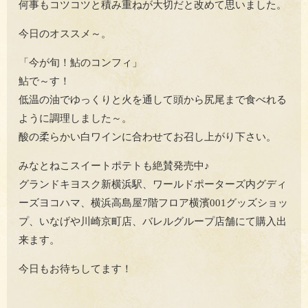
何事もコツコツと積み重ねが大切だと改めて思いました。
今日のオススメ～。
「今が旬！鮎のコンフィ」
鮎で～す！
低温の油でゆっくりと火を通して頭から尻尾まで食べれる
ように調理しました～。
酸の柔らかい白ワインに合わせてお召し上がり下さい。
みなとねこスイートポテトも絶賛発売中♪
グランドキヨスク新横浜駅、ワールドポーターズ内グディ
ーズヨコハマ、横浜高島屋7階フロア横濱001グッズショッ
プ、いなげや川崎京町店、バレルグループ店舗にて購入出
来ます。
今日もお待ちしてます！