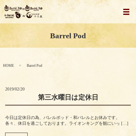
メ
Barrel Pod
HOME
Barrel Pod
2019/02/20
第三水曜日は定休日
今日は定休日の為、バレルポッド・和バレルとお休みです。
各々、休日を過ごしております。ライオンキングを観にいっ […]