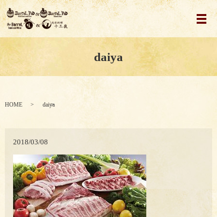
メ
daiya
HOME
daiya
2018/03/08