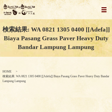
メ
検索結果: WA 0821 1305 0400 [[Adefa]]
Biaya Pasang Grass Paver Heavy Duty
Bandar Lampung Lampung
HOME
検索結果: WA 0821 1305 0400 [[Adefa]] Biaya Pasang Grass Paver Heavy Duty Bandar
Lampung Lampung